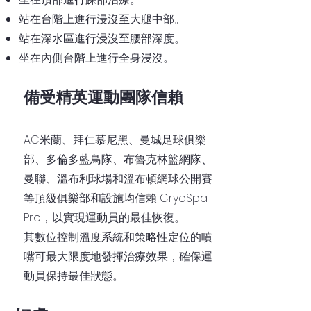
站在台階上進行浸沒至大腿中部。
站在深水區進行浸沒至腰部深度。
坐在內側台階上進行全身浸沒。
備受精英運動團隊信賴
AC米蘭、拜仁慕尼黑、曼城足球俱樂
部、多倫多藍鳥隊、布魯克林籃網隊、
曼聯、溫布利球場和溫布頓網球公開賽
等頂級俱樂部和設施均信賴 CryoSpa
Pro，以實現運動員的最佳恢復。
其數位控制溫度系統和策略性定位的噴
嘴可最大限度地發揮治療效果，確保運
動員保持最佳狀態。