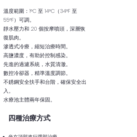
溫度範圍：1°C 至 14°C（34°F 至
55°F）可調。
靜水壓力和 20 個按摩噴頭，深層恢
復肌肉。
滲透式冷療，縮短治療時間。
高鹽濃度，有助於控制感染。
先進的過濾系統，水質清澈。
數控冷卻器，精準溫度調節。
不銹鋼安全扶手和台階，確保安全出
入。
水療池主體兩年保固。
四種治療方式
坐在頂部進行踝部治療。