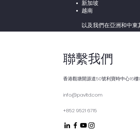
新加坡
越南
以及我們在亞洲和中東
聯繫我們
香港觀塘開源道50號
利寶時中心
16樓
info@pavltd.com
+852 9521 6715