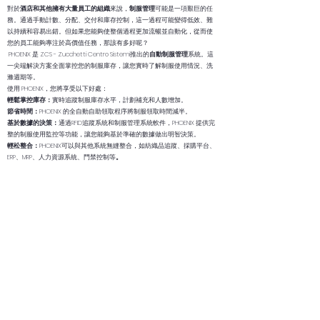
對於
酒店和其他擁有大量員工的組織
來說，
制服管理
可能是一項艱巨的任
務。通過手動計數、分配、交付和庫存控制，這一過程可能變得低效、難
以持續和容易出錯。但如果您能夠使整個過程更加流暢並自動化，從而使
您的員工能夠專注於高價值任務，那該有多好呢？
PHOENIX 是 ZCS - Zucchetti Centro Sistemi推出的
自動制服管理
系統。這
一尖端解決方案全面掌控您的制服庫存，讓您實時了解制服使用情況、洗
滌週期等。
使用 PHOENIX，您將享受以下好處：
輕鬆掌控庫存：
實時追蹤制服庫存水平，計劃補充和人數增加。
節省時間：
PHOENIX 的全自動自助領取程序將制服領取時間減半。
基於數據的決策：
通過RFID追蹤系統和制服管理系統軟件，PHOENIX 提供完
整的制服使用監控等功能，讓您能夠基於準確的數據做出明智決策。
輕松整合：
PHOENIX可以與其他系統無縫整合，如紡織品追蹤、採購平台、
ERP、MRP、人力資源系統、門禁控制等
。
優化工作流程：
使員工免於執行自動化任務，專注於高價值工作。
節省空間：
PHOENIX的設計節省了制服存儲和處理所需的總樓層空間。
總之，PHOENIX是您組織輕鬆、高效和基於數據的制服管理所需的解決方
案。告別手動且容易出錯的流程，迎接簡化的卓越運營。
準備邁出下一步了嗎？立即聯繫 ZCS - Zucchetti Centro Sistemi，了解更
多關於 PHOENIX 以及它如何改變您的制服管理的信息。
查看我們的參考資料
聯繫我們進行免費諮詢